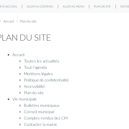
 À L'ACCUEIL
ALLER AU CONTENU
ALLER AU MENU
PLAN DE SITE
RECH
Accueil
Plan du site
PLAN DU SITE
Accueil
Toutes les actualités
Tout l’agenda
Mentions légales
Politique de confidentialité
Accessibilité
Plan du site
Vie municipale
Bulletins municipaux
Conseil municipal
Comptes-rendus des CM
Contacter la mairie