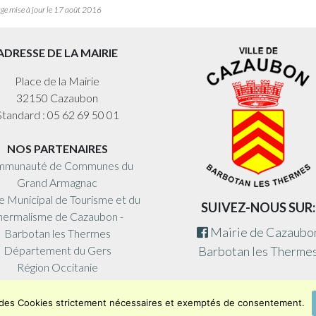
ge mise à jour le 17 août 2016
ADRESSE DE LA MAIRIE
Place de la Mairie
32150 Cazaubon
Standard : 05 62 69 50 01
NOS PARTENAIRES
munauté de Communes du
Grand Armagnac
e Municipal de Tourisme et du
SUIVEZ-NOUS SUR:
hermalisme de Cazaubon -
Mairie de Cazaubo
Barbotan les Thermes
Département du Gers
Barbotan les Therme
Région Occitanie
Encore un site Commu'net
e des Cookies strictement nécessaires et exemptés de consentement.